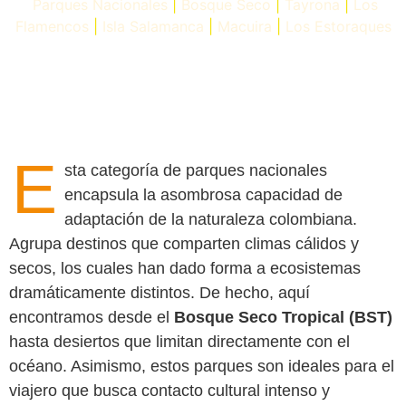
Parques Nacionales
|
Bosque Seco
|
Tayrona
|
Los
Flamencos
|
Isla Salamanca
|
Macuira
|
Los Estoraques
E
sta categoría de parques nacionales
encapsula la asombrosa capacidad de
adaptación de la naturaleza colombiana.
Agrupa destinos que comparten climas cálidos y
secos, los cuales han dado forma a ecosistemas
dramáticamente distintos. De hecho, aquí
encontramos desde el
Bosque Seco Tropical (BST)
hasta desiertos que limitan directamente con el
océano. Asimismo, estos parques son ideales para el
viajero que busca contacto cultural intenso y