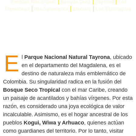
Parques Nacionales
|
Bosque Seco
|
Tayrona
|
Los
Flamencos
|
Isla Salamanca
|
Macuira
|
Los Estoraques
E
l
Parque Nacional Natural Tayrona
, ubicado
en el departamento del Magdalena, es el
destino de naturaleza más emblemático de
Colombia. Su singularidad radica en la fusión del
Bosque Seco Tropical
con el mar Caribe, creando
un paisaje de acantilados y bahías vírgenes. Por esta
razón, es considerado una joya ecológica de valor
incalculable. Asimismo, es el hogar ancestral de los
pueblos
Kogui, Wiwa y Arhuaco
, quienes actúan
como guardianes del territorio. Por lo tanto, visitar